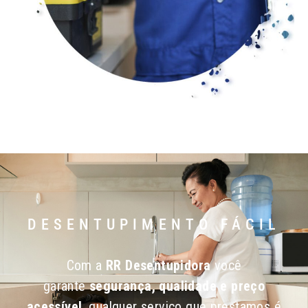
DESENTUPIMENTO FÁCIL
Com a
RR Desentupidora
você
garante
segurança, qualidade e preço
acessível
, qualquer serviço que prestamos é