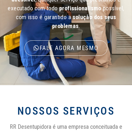
executado com todo
profissionalismo
possível,
com isso é garantido a
solução dos seus
problemas
.
FALE AGORA MESMO
NOSSOS SERVIÇOS
RR Desentupidora é uma empresa conceituada e